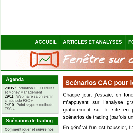
ACCUEIL
ARTICLES ET ANALYSES
F
Agenda
Scénarios CAC pour l
28/05 :
Formation CFD Futures
et Money Management
Chaque jour, j’essaie, en fon
29/11 :
Wébinaire salon e-smf
« méthode FSC »
m’appuyant sur l’analyse g
24/10 :
Point skype « méthode
FSC »
gratuitement sur le site en
scénarios de trading (parfois un
Scénarios de trading
En général l’un est haussier, l’
Comment jouer et suivre nos