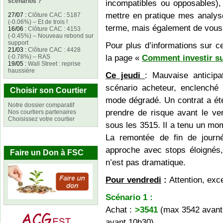
scénarios ?
incompatibles ou opposables), 
mettre en pratique mes analys
27/07
:
Clôture CAC : 5187
(-0.06%) – Et de trois !
terme, mais également de vous 
16/06
:
Clôture CAC : 4153
(-0.45%) – Nouveau rebond sur
support
Pour plus d’informations sur ce
21/03
:
Clôture CAC : 4428
(-0.78%) – RAS
la page «
Comment investir su
19/05
:
Wall Street : reprise
haussière
Ce jeudi
: Mauvaise anticip
scénario acheteur, enclenché
Choisir son Courtier
mode dégradé. Un contrat a été 
Notre dossier comparatif
prendre de risque avant le ver
Nos courtiers partenaires
Choisissez votre courtier
sous les 3515. Il a tenu un mo
La remontée de fin de journé
approche avec stops éloignés,
Faire un Don à FSC
n’est pas dramatique.
Pour vendredi
:
Attention, exc
Scénario 1 :
Achat :
>3541
(max 3542 avant
avant 10h30)