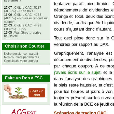
scénarios ?
tentative paraît bien timide.
27/07
:
Clôture CAC : 5187
détachements de dividendes et a
(-0.06%) – Et de trois !
16/06
:
Clôture CAC : 4153
Orange et Total, deux des poin
(-0.45%) – Nouveau rebond sur
support
dividende, tandis que Air Liquid
21/03
:
Clôture CAC : 4428
cours s’ajustant donc d’autant
(-0.78%) – RAS
19/05
:
Wall Street : reprise
haussière
Tout ceci pèse donc sur le CA
vendredi par rapport au DAX.
Choisir son Courtier
Graphiquement, l’analyse est 
Notre dossier comparatif
Nos courtiers partenaires
détachement de dividendes, pui
Choisissez votre courtier
par chaque coupon. A ce prop
j’avais écris sur le sujet
, et la
Faire un Don à FSC
dans l’analyse des graphiques.
le biais reste haussier, et c’es
pour les heures et jours à veni
toujours présent sur les niveaux
la réunion de la BCE ce jeudi d
Scénarios de trading CAC