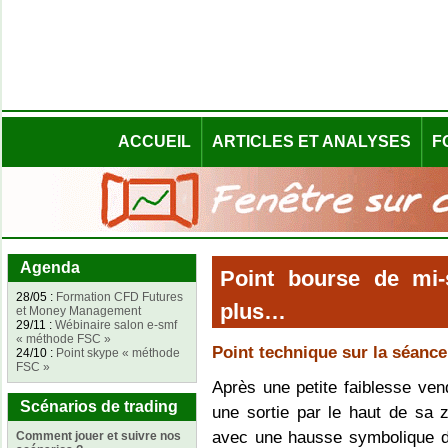
ACCUEIL
ARTICLES ET ANALYSES
F
Agenda
Point bourse de mi-
28/05 :
Formation CFD Futures
plus…
et Money Management
29/11 :
Wébinaire salon e-smf
« méthode FSC »
Point technique sur la séanc
24/10 :
Point skype « méthode
FSC »
Après une petite faiblesse ven
Scénarios de trading
une sortie par le haut de sa 
avec une hausse symbolique d
Comment jouer et suivre nos