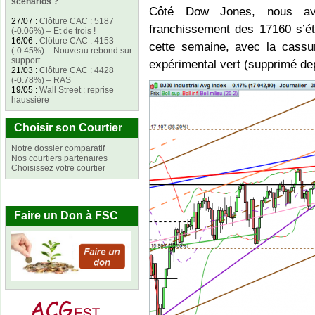
scénarios ?
Côté Dow Jones, nous av
27/07
:
Clôture CAC : 5187
franchissement des 17160 s’éta
(-0.06%) – Et de trois !
16/06
:
Clôture CAC : 4153
cette semaine, avec la cassur
(-0.45%) – Nouveau rebond sur
support
expérimental vert (supprimé depu
21/03
:
Clôture CAC : 4428
(-0.78%) – RAS
19/05
:
Wall Street : reprise
haussière
Choisir son Courtier
Notre dossier comparatif
Nos courtiers partenaires
Choisissez votre courtier
Faire un Don à FSC