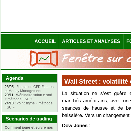
ACCUEIL
ARTICLES ET ANALYSES
F
Agenda
Wall Street : volatilit
28/05 :
Formation CFD Futures
et Money Management
La situation ne s’est guère 
29/11 :
Wébinaire salon e-smf
« méthode FSC »
marchés américains, avec une 
24/10 :
Point skype « méthode
FSC »
séances de hausse et de bais
baissière. Vers un changement
Scénarios de trading
Dow Jones :
Comment jouer et suivre nos