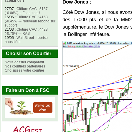
scénarios ?
Dow Jones :
27/07
:
Clôture CAC : 5187
Côté Dow Jones, si nous avons
(-0.06%) – Et de trois !
16/06
:
Clôture CAC : 4153
des 17000 pts et de la MM20,
(-0.45%) – Nouveau rebond sur
support
supplémentaire, le Dow Jones s
21/03
:
Clôture CAC : 4428
(-0.78%) – RAS
la Bollinger inférieure.
19/05
:
Wall Street : reprise
haussière
Choisir son Courtier
Notre dossier comparatif
Nos courtiers partenaires
Choisissez votre courtier
Faire un Don à FSC