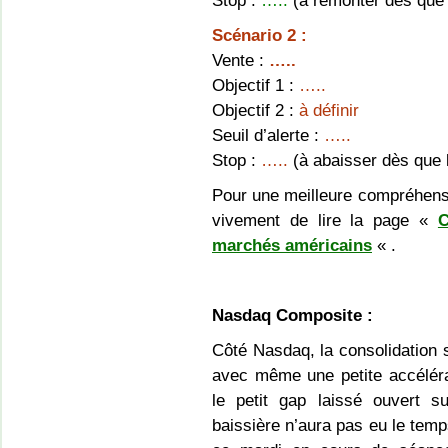
Stop :
…..
(à remonter dès que l’
Scénario 2 :
Vente :
…..
Objectif 1 :
…..
Objectif 2 :
à définir
Seuil d’alerte :
…..
Stop :
…..
(à abaisser dès que l’
Pour une meilleure compréhens
vivement de lire la page «
C
marchés américains
« .
Nasdaq Composite :
Côté Nasdaq, la consolidation s
avec même une petite accéléra
le petit gap laissé ouvert s
baissière n’aura pas eu le temps