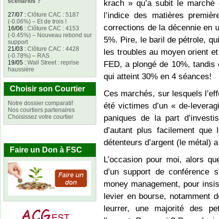
scénarios ?
krach » qu’a subit le marché 
l’indice des matières premièr
27/07
:
Clôture CAC : 5187
(-0.06%) – Et de trois !
corrections de la décennie en 
16/06
:
Clôture CAC : 4153
(-0.45%) – Nouveau rebond sur
5%. Pire, le baril de pétrole, q
support
21/03
:
Clôture CAC : 4428
les troubles au moyen orient et
(-0.78%) – RAS
19/05
:
Wall Street : reprise
FED, a plongé de 10%, tandis q
haussière
qui atteint 30% en 4 séances!
Choisir son Courtier
Ces marchés, sur lesquels l’eff
Notre dossier comparatif
été victimes d’un « de-leverag
Nos courtiers partenaires
Choisissez votre courtier
paniques de la part d’investi
d’autant plus facilement que
détenteurs d’argent (le métal) a
Faire un Don à FSC
L’occasion pour moi, alors qu
d’un support de conférence 
money management, pour insiste
levier en bourse, notamment de 
leurrer, une majorité des pe