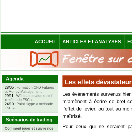
ACCUEIL
ARTICLES ET ANALYSES
F
Agenda
Les effets dévastateur
28/05 :
Formation CFD Futures
et Money Management
Les évènements survenus hier 
29/11 :
Wébinaire salon e-smf
« méthode FSC »
m’amènent à écrire ce bref co
24/10 :
Point skype « méthode
FSC »
l’effet de levier, ou tout au mo
maîtrisé.
Scénarios de trading
Pour ceux qui ne seraient pa
Comment jouer et suivre nos