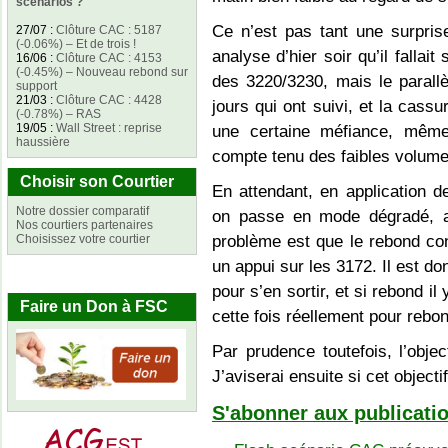
scénarios ?
Ce n’est pas tant une surpris
27/07
:
Clôture CAC : 5187
(-0.06%) – Et de trois !
analyse d’hier soir qu’il fallai
16/06
:
Clôture CAC : 4153
(-0.45%) – Nouveau rebond sur
des 3220/3230, mais le parall
support
21/03
:
Clôture CAC : 4428
jours qui ont suivi, et la cassu
(-0.78%) – RAS
19/05
:
Wall Street : reprise
une certaine méfiance, même 
haussière
compte tenu des faibles volume
Choisir son Courtier
En attendant, en application 
Notre dossier comparatif
on passe en mode dégradé, av
Nos courtiers partenaires
Choisissez votre courtier
problème est que le rebond con
un appui sur les 3172. Il est d
pour s’en sortir, et si rebond il
Faire un Don à FSC
cette fois réellement pour rebon
Par prudence toutefois, l’objec
J’aviserai ensuite si cet objecti
S'abonner aux publicatio