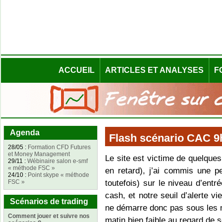
ACCUEIL
ARTICLES ET ANALYSES
F
Agenda
Flash scénario CAC 9h
28/05 :
Formation CFD Futures
et Money Management
Le site est victime de quelques
29/11 :
Wébinaire salon e-smf
« méthode FSC »
en retard), j’ai commis une p
24/10 :
Point skype « méthode
FSC »
toutefois) sur le niveau d’ent
cash, et notre seuil d’alerte vi
Scénarios de trading
ne démarre donc pas sous les 
Comment jouer et suivre nos
matin bien faible au regard de s