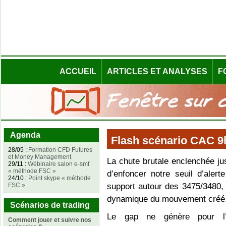
ACCUEIL
ARTICLES ET ANALYSES
F
Agenda
Flash scénario CAC 9h
28/05 :
Formation CFD Futures
et Money Management
La chute brutale enclenchée ju
29/11 :
Wébinaire salon e-smf
« méthode FSC »
d’enfoncer notre seuil d’ale
24/10 :
Point skype « méthode
FSC »
support autour des 3475/3480, ma
dynamique du mouvement créé
Scénarios de trading
Le gap ne génère pour l’i
Comment jouer et suivre nos