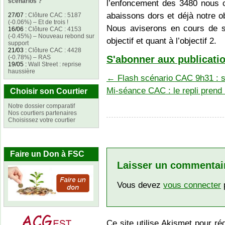
scénarios ?
l’enfoncement des 3480 nous 
abaissons dors et déjà notre obj
27/07
:
Clôture CAC : 5187
(-0.06%) – Et de trois !
Nous aviserons en cours de sé
16/06
:
Clôture CAC : 4153
(-0.45%) – Nouveau rebond sur
objectif et quant à l’objectif 2.
support
21/03
:
Clôture CAC : 4428
(-0.78%) – RAS
S'abonner aux publicatio
19/05
:
Wall Street : reprise
haussière
←
Flash scénario CAC 9h31 : s
Mi-séance CAC : le repli prend
Choisir son Courtier
Notre dossier comparatif
Nos courtiers partenaires
Choisissez votre courtier
Faire un Don à FSC
Laisser un commentai
Vous devez
vous connecter
p
Ce site utilise Akismet pour ré