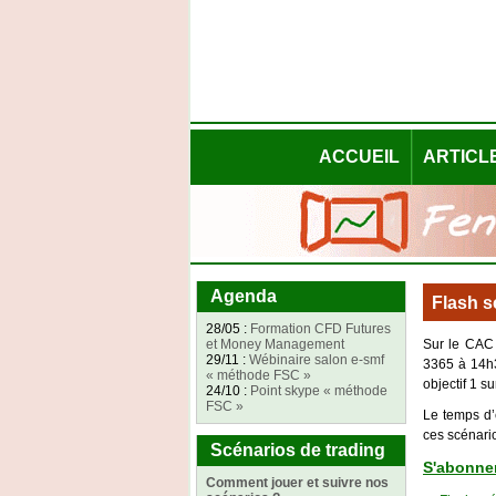
ACCUEIL
ARTICL
Agenda
Flash s
28/05 :
Formation CFD Futures
et Money Management
Sur le CAC t
29/11 :
Wébinaire salon e-smf
3365 à 14h3
« méthode FSC »
objectif 1 s
24/10 :
Point skype « méthode
FSC »
Le temps d’
ces scénario
Scénarios de trading
S'abonner
Comment jouer et suivre nos