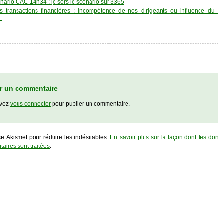
nario CAC 14h34 : je sors le scénario sur 3365
s transactions financières : incompétence de nos dirigeants ou influence du 
→
r un commentaire
evez
vous connecter
pour publier un commentaire.
ise Akismet pour réduire les indésirables.
En savoir plus sur la façon dont les d
aires sont traitées
.