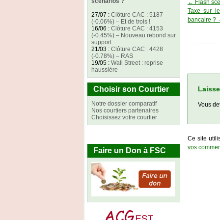
scénarios ?
←
Flash scé
Taxe sur le
27/07
:
Clôture CAC : 5187
bancaire ?
(-0.06%) – Et de trois !
16/06
:
Clôture CAC : 4153
(-0.45%) – Nouveau rebond sur
support
21/03
:
Clôture CAC : 4428
(-0.78%) – RAS
19/05
:
Wall Street : reprise
haussière
Choisir son Courtier
Laisse
Notre dossier comparatif
Vous d
Nos courtiers partenaires
Choisissez votre courtier
Ce site util
vos comment
Faire un Don à FSC