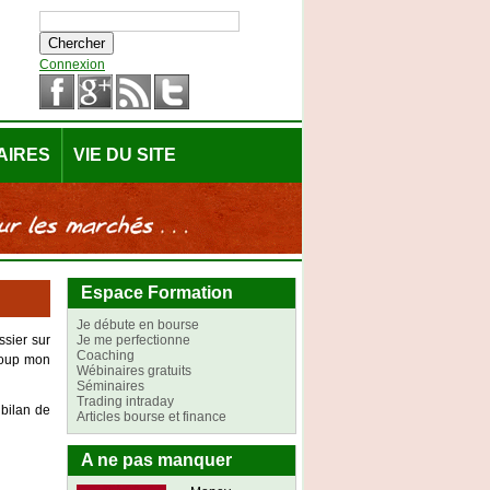
Connexion
AIRES
VIE DU SITE
Espace Formation
Je débute en bourse
ssier sur
Je me perfectionne
Coaching
coup mon
Wébinaires gratuits
Séminaires
Trading intraday
 bilan de
Articles bourse et finance
A ne pas manquer