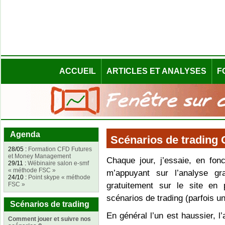
ACCUEIL
ARTICLES ET ANALYSES
F
Agenda
Scénarios de trading 
28/05 :
Formation CFD Futures
et Money Management
Chaque jour, j’essaie, en fon
29/11 :
Wébinaire salon e-smf
« méthode FSC »
m’appuyant sur l’analyse g
24/10 :
Point skype « méthode
FSC »
gratuitement sur le site en
scénarios de trading (parfois un
Scénarios de trading
En général l’un est haussier, l’
Comment jouer et suivre nos