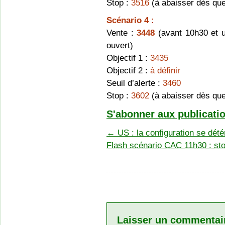
Stop :
3516
(à abaisser dès que 
Scénario 4 :
Vente :
3448
(avant 10h30 et 
ouvert)
Objectif 1 :
3435
Objectif 2 :
à définir
Seuil d’alerte :
3460
Stop :
3602
(à abaisser dès que 
S'abonner aux publicatio
←
US : la configuration se dét
Flash scénario CAC 11h30 : st
Laisser un commentai