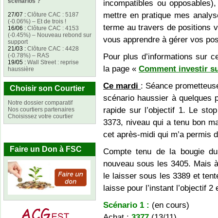
scénarios ?
incompatibles ou opposables), 
mettre en pratique mes analys
27/07
:
Clôture CAC : 5187
(-0.06%) – Et de trois !
terme au travers de positions
16/06
:
Clôture CAC : 4153
(-0.45%) – Nouveau rebond sur
vous apprendre à gérer vos pos
support
21/03
:
Clôture CAC : 4428
(-0.78%) – RAS
Pour plus d’informations sur ce
19/05
:
Wall Street : reprise
la page «
Comment investir su
haussière
Ce mardi
: Séance prometteuse
Choisir son Courtier
scénario haussier à quelques po
Notre dossier comparatif
rapide sur l’objectif 1. Le st
Nos courtiers partenaires
Choisissez votre courtier
3373, niveau qui a tenu bon ma
cet après-midi qui m’a permis d
Faire un Don à FSC
Compte tenu de la bougie du j
nouveau sous les 3405. Mais à v
le laisser sous les 3389 et tent
laisse pour l’instant l’objectif 2
Scénario 1 :
(en cours)
Achat :
3377
(13/11)