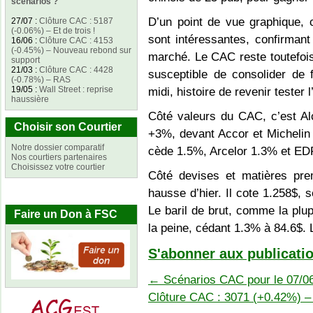
scénarios ?
D’un point de vue graphique, c
27/07
:
Clôture CAC : 5187
(-0.06%) – Et de trois !
sont intéressantes, confirmant 
16/06
:
Clôture CAC : 4153
(-0.45%) – Nouveau rebond sur
marché. Le CAC reste toutefois
support
21/03
:
Clôture CAC : 4428
susceptible de consolider de 
(-0.78%) – RAS
19/05
:
Wall Street : reprise
midi, histoire de revenir tester l
haussière
Côté valeurs du CAC, c’est Alc
Choisir son Courtier
+3%, devant Accor et Michelin
Notre dossier comparatif
cède 1.5%, Arcelor 1.3% et ED
Nos courtiers partenaires
Choisissez votre courtier
Côté devises et matières prem
hausse d’hier. Il cote 1.258$, 
Le baril de brut, comme la plup
Faire un Don à FSC
la peine, cédant 1.3% à 84.6$. 
S'abonner aux publicatio
←
Scénarios CAC pour le 07/0
Clôture CAC : 3071 (+0.42%) 