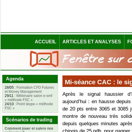
ACCUEIL
ARTICLES ET ANALYSES
F
Agenda
Mi-séance CAC : le si
28/05 :
Formation CFD Futures
et Money Management
Après le signal haussier d
29/11 :
Wébinaire salon e-smf
« méthode FSC »
aujourd’hui : en hausse depuis 
24/10 :
Point skype « méthode
FSC »
de 20 pts entre 3065 et 3085 
montre de nouveau très solid
Scénarios de trading
depuis quelques minutes après
Comment jouer et suivre nos
chinois de 25 pdb, pour gagner