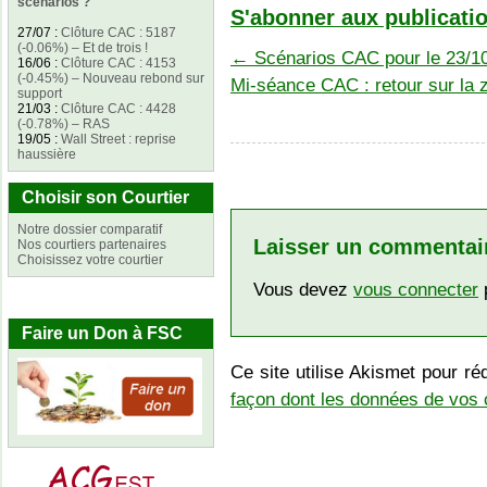
scénarios ?
S'abonner aux publicatio
27/07
:
Clôture CAC : 5187
(-0.06%) – Et de trois !
←
Scénarios CAC pour le 23/1
16/06
:
Clôture CAC : 4153
(-0.45%) – Nouveau rebond sur
Mi-séance CAC : retour sur la
support
21/03
:
Clôture CAC : 4428
(-0.78%) – RAS
19/05
:
Wall Street : reprise
haussière
Choisir son Courtier
Notre dossier comparatif
Laisser un commentai
Nos courtiers partenaires
Choisissez votre courtier
Vous devez
vous connecter
p
Faire un Don à FSC
Ce site utilise Akismet pour ré
façon dont les données de vos 