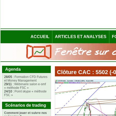
ACCUEIL
ARTICLES ET ANALYSES
F
Agenda
Clôture CAC : 5502 (-
28/05 :
Formation CFD Futures
et Money Management
29/11 :
Wébinaire salon e-smf
« méthode FSC »
24/10 :
Point skype « méthode
FSC »
Scénarios de trading
Comment jouer et suivre nos