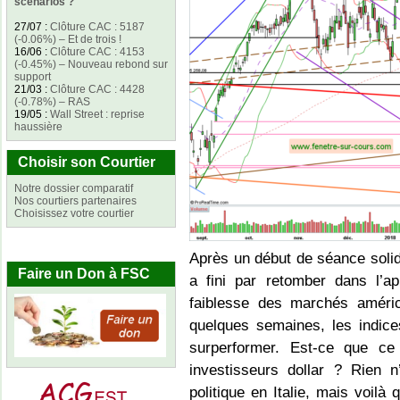
scénarios ?
27/07
:
Clôture CAC : 5187
(-0.06%) – Et de trois !
16/06
:
Clôture CAC : 4153
(-0.45%) – Nouveau rebond sur
support
21/03
:
Clôture CAC : 4428
(-0.78%) – RAS
19/05
:
Wall Street : reprise
haussière
Choisir son Courtier
Notre dossier comparatif
Nos courtiers partenaires
Choisissez votre courtier
Après un début de séance solide
Faire un Don à FSC
a fini par retomber dans l’a
faiblesse des marchés améri
quelques semaines, les indic
surperformer. Est-ce que ce
investisseurs dollar ? Rien n
politique en Italie, mais voilà 