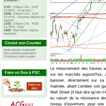
scénarios ?
27/07
:
Clôture CAC : 5187
(-0.06%) – Et de trois !
16/06
:
Clôture CAC : 4153
(-0.45%) – Nouveau rebond sur
support
21/03
:
Clôture CAC : 4428
(-0.78%) – RAS
19/05
:
Wall Street : reprise
haussière
Choisir son Courtier
Notre dossier comparatif
Nos courtiers partenaires
Choisissez votre courtier
Le retournement des futures am
Faire un Don à FSC
sur les marchés aujourd’hui,
baissier, directement sur s
matinée, allant combler son ga
Wall Street (il faut dire qu’on n
eu raison de la résistance de
niveau d’ouverture, pour une